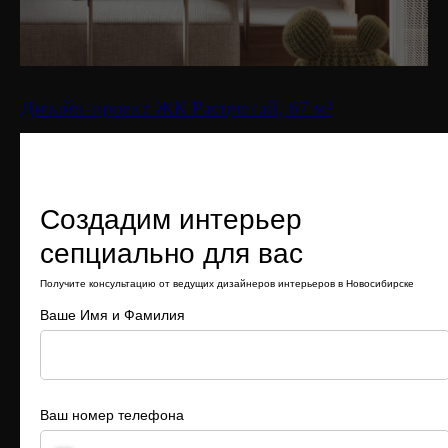
ближайшее время
Дизайн-проект ЖК Расцветай, 67 м²
+7
Создадим интерьер
«Я даю
согласие
на обработку персональных данных на
условиях
Политики обработки персональных данных
».
сепциально для вас
ОТПРАВИТЬ ЗАЯВКУ
Получите консультацию от ведущих дизайнеров интерьеров в Новосибирске
Ваше Имя и Фамилия
Ваш номер телефона